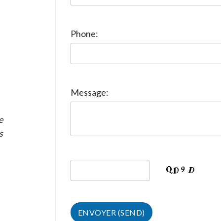
Phone:
Message:
e
s