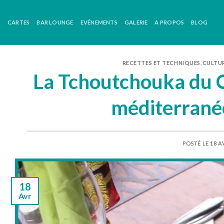
Skip
to
CARTES
BAR LOUNGE
EVÉNEMENTS
GALERIE
A PROPOS
BLOG
content
RECETTES ET TECHNIQUES
,
CULTU
La Tchoutchouka du Q
méditerrané
POSTÉ LE
18 A
18
Avr