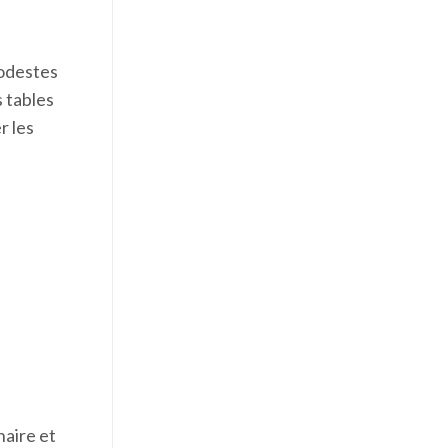
modestes
s tables
r les
naire et