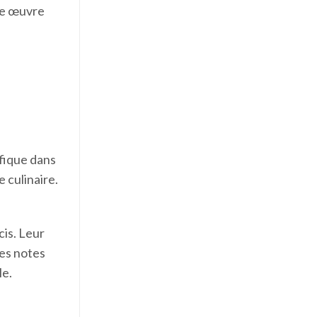
le œuvre
fique dans
 culinaire.
cis. Leur
des notes
le.