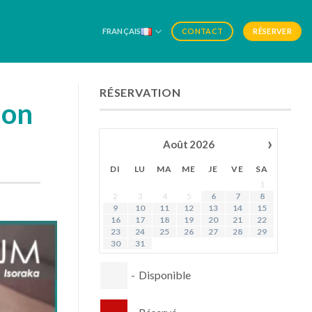
FRANÇAIS
RÉSERVER
CONTACT
RÉSERVATION
ion
›
Août
2026
DI
LU
MA
ME
JE
VE
SA
1
2
3
4
5
6
7
8
9
10
11
12
13
14
15
16
17
18
19
20
21
22
23
24
25
26
27
28
29
30
31
-
Disponible