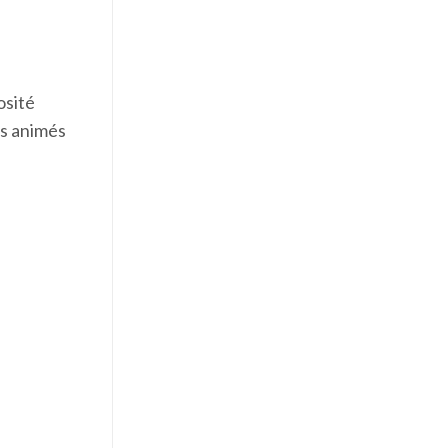
osité
és animés