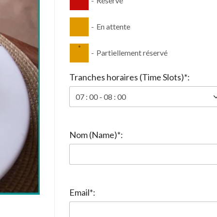
-
Réservé
-
En attente
·
-
Partiellement réservé
Tranches horaires (Time Slots)*:
Nom (Name)*:
Email*: