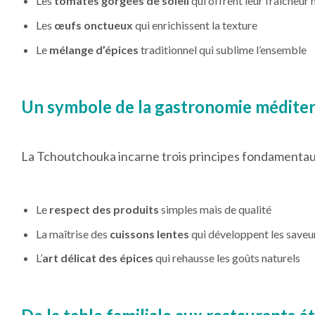
Les
tomates gorgées de soleil
qui offrent leur fraîcheur 
Les
œufs onctueux
qui enrichissent la texture
Le
mélange d’épices
traditionnel qui sublime l’ensemble
Un symbole de la gastronomie médite
La Tchoutchouka incarne trois principes fondamentau
Le
respect des produits
simples mais de qualité
La maîtrise des
cuissons lentes
qui développent les saveu
L’
art délicat des épices
qui rehausse les goûts naturels