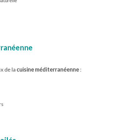
naturelle
rranéenne
x de la
cuisine méditerranéenne
:
rs