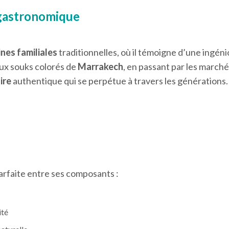
e gastronomique
ines familiales
traditionnelles, où il témoigne d’une ingéni
ux souks colorés de
Marrakech
, en passant par les march
ire
authentique qui se perpétue à travers les générations.
arfaite entre ses composants :
ité