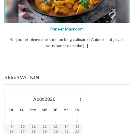
Paneer Masroom
Bonjour et bienvenue sur mon blog culinaire ! Aujourd’hui, je vais
vous parler d’un plat[...]
RÉSERVATION
›
Août
2026
DI
LU
MA
ME
JE
VE
SA
1
2
3
4
5
6
7
8
9
10
11
12
13
14
15
16
17
18
19
20
21
22