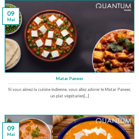
09
Mai
Matar Paneer
Si vous aimez la cuisine indienne, vous allez adorer le Matar Paneer,
un plat végétarien[...]
09
Mai