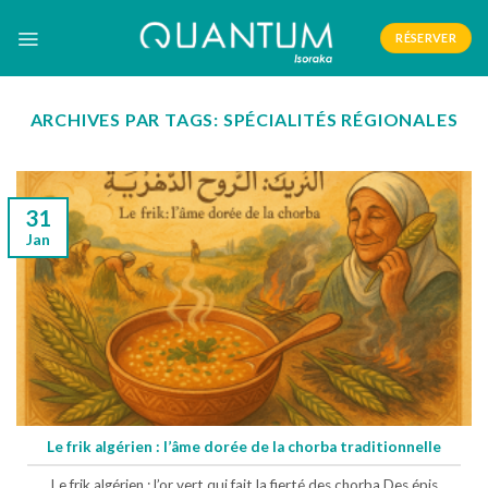
Skip
to
RÉSERVER
content
ARCHIVES PAR TAGS:
SPÉCIALITÉS RÉGIONALES
31
Jan
Le frik algérien : l’âme dorée de la chorba traditionnelle
Le frik algérien : l’or vert qui fait la fierté des chorba Des épis