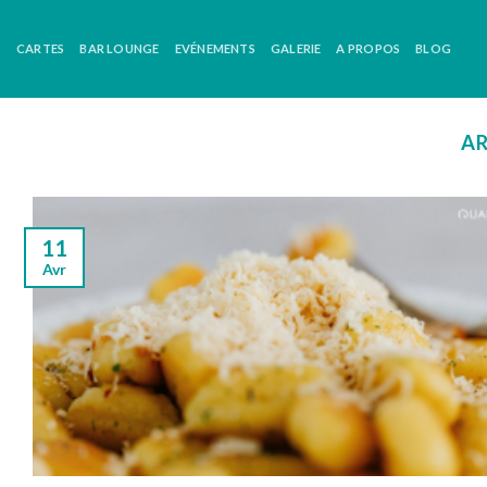
Skip
to
CARTES
BAR LOUNGE
EVÉNEMENTS
GALERIE
A PROPOS
BLOG
content
AR
11
Avr