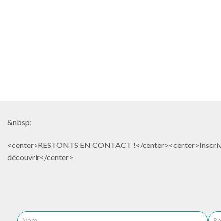
&nbsp;
<center>RESTONTS EN CONTACT !</center><center>Inscrivez-vous
découvrir</center>
Nom
Pr