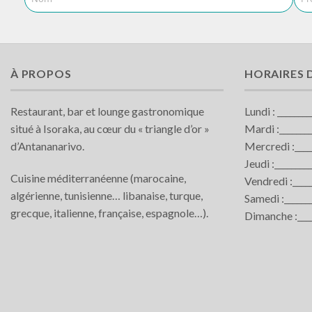
À PROPOS
HORAIRES 
Restaurant, bar et lounge gastronomique
Lundi : _______
situé à Isoraka, au cœur du « triangle d’or »
Mardi :_______
d’Antananarivo.
Mercredi :____
Jeudi :________
Cuisine méditerranéenne (marocaine,
Vendredi :____
algérienne, tunisienne… libanaise, turque,
Samedi :______
grecque, italienne, française, espagnole…).
Dimanche :____