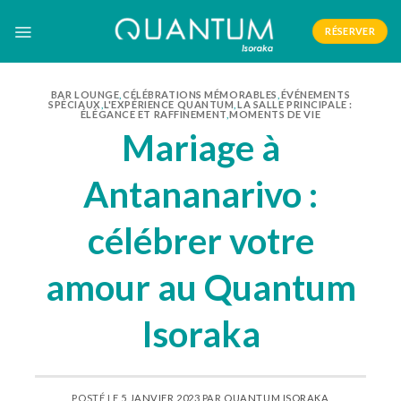
Skip
to
RÉSERVER
content
BAR LOUNGE
,
CÉLÉBRATIONS MÉMORABLES
,
ÉVÉNEMENTS
SPÉCIAUX
,
L'EXPÉRIENCE QUANTUM
,
LA SALLE PRINCIPALE :
ÉLÉGANCE ET RAFFINEMENT
,
MOMENTS DE VIE
Mariage à
Antananarivo :
célébrer votre
amour au Quantum
Isoraka
POSTÉ LE
5 JANVIER 2023
PAR
QUANTUM ISORAKA