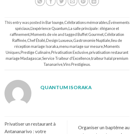
This entry was posted in
Bar lounge
,
Célébrations mémorables
,
Événements
spéciaux
,
L'expérience Quantum
,
La salle principale : élégance et
raffinement
,
Moments de vie
and tagged
Buffet Gourmet
,
Célébration
Raffinée
,
Chef Étoilé
,
Design Luxueux
,
Gastronomie Nuptiale
,
lieu de
réception mariage Isoraka
,
menu mariage sur mesure
,
Moments
Uniques
,
Prestige Culinaire
,
Privatisation Exclusive
,
privatisation restaurant
mariage Madagascar
,
Service Traiteur d'Excellence
,
traiteur halal premium
Tananarive
,
Vins Prestigieux
.
QUANTUM ISORAKA
Privatiser un restaurant à
Organiser un baptême au
Antananarivo : votre