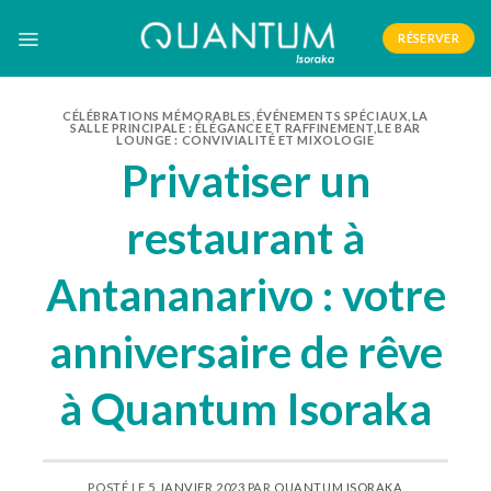
Skip
to
RÉSERVER
content
CÉLÉBRATIONS MÉMORABLES
,
ÉVÉNEMENTS SPÉCIAUX
,
LA
SALLE PRINCIPALE : ÉLÉGANCE ET RAFFINEMENT
,
LE BAR
LOUNGE : CONVIVIALITÉ ET MIXOLOGIE
Privatiser un
restaurant à
Antananarivo : votre
anniversaire de rêve
à Quantum Isoraka
POSTÉ LE
5 JANVIER 2023
PAR
QUANTUM ISORAKA