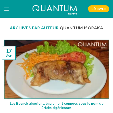
Skip
to
RÉSERVER
content
ARCHIVES PAR AUTEUR
QUANTUM ISORAKA
17
Avr
Les Bourek algériens, également connues sous le nom de
Bricks algériennes